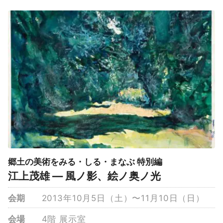
郷土の美術をみる・しる・まなぶ 特別編
江上茂雄 ― 風ノ影、絵ノ奥ノ光
会期
2013年10月5日（土）〜11月10日（日）
会場
4階 展示室