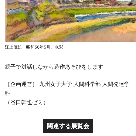
江上茂雄 昭和56年5月、水彩
親子で対話しながら造作あそびをします
［企画運営］ 九州女子大学 人間科学部 人間発達学
科
（谷口幹也ゼミ）
関連する展覧会